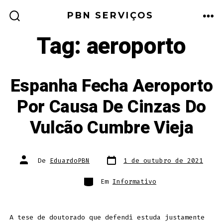
Ir
PBN SERVIÇOS
direto
ALTERNAR
ME
PESQUISA
Tag:
aeroporto
para
o
conteúdo
Espanha Fecha Aeroporto
Por Causa De Cinzas Do
Vulcão Cumbre Vieja
Data
Autor
De
EduardoPBN
1 de outubro de 2021
do
do
post
post
Categorias
Em
Informativo
A tese de doutorado que defendi estuda justamente