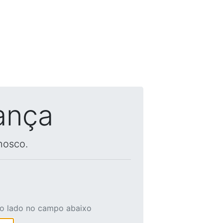
ança
nosco.
ao lado no campo abaixo