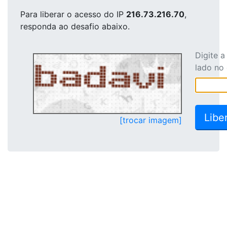
Para liberar o acesso
do IP
216.73.216.70
,
responda ao desafio abaixo.
Digite 
lado no
[trocar imagem]