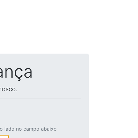
ança
nosco.
ao lado no campo abaixo